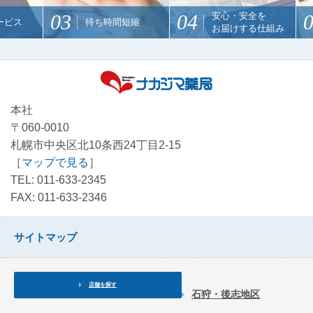
03
04
安心・安全を
0
ビス
待ち時間短縮
お届けする仕組み
本社
〒060-0010
札幌市中央区北10条西24丁目2-15
［
マップで見る
］
TEL: 011-633-2345
FAX: 011-633-2346
サイトマップ
店舗を探す
石狩・後志地区