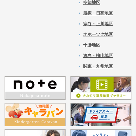
空知地区
胆振・日高地区
宗谷・上川地区
オホーツク地区
十勝地区
渡島・檜山地区
関東・九州地区