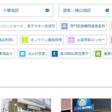
十勝地区
渡島・檜山地区
レジットカード、電子マネー決済可
専門医療機関連携薬局
険証利用）
オンライン服薬指導
お薬受取ロッカー
車場あり
土or日営業
夜19時以降営業中
健康