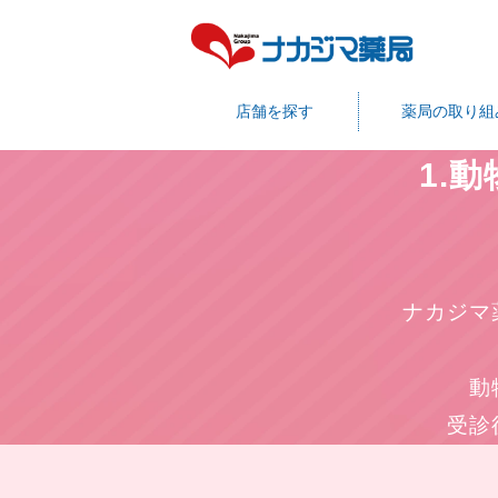
店舗を探す
薬局の取り組
1.
ナカジマ
動
受診