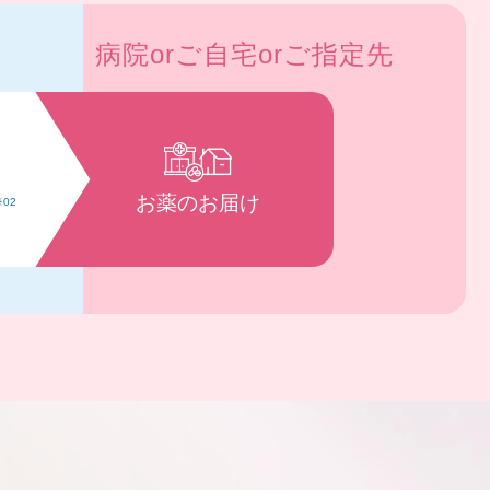
病院orご自宅orご指定先
お薬のお届け
※02