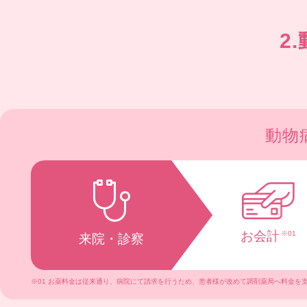
2
動物
お会計
※01
来院・診察
※01 お薬料金は従来通り、病院にて請求を行うため、患者様が改めて調剤薬局へ料金を