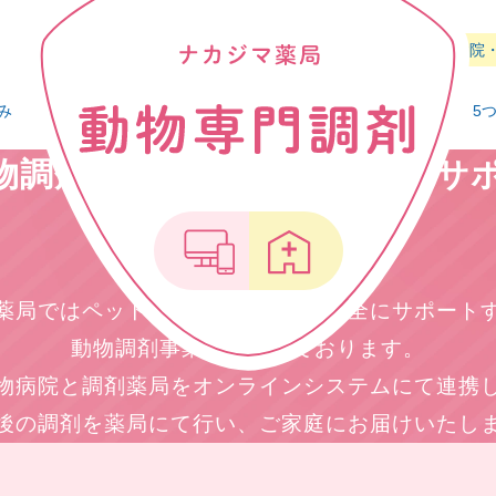
開業支援
採用情報
病院
み
薬剤師の紹介
ナカジマグループ
5
動物調剤専門薬剤師がご家族をサ
薬局ではペットとの暮らしをより安全にサポート
動物調剤事業を展開しております。
物病院と調剤薬局をオンラインシステムにて連携
後の調剤を薬局にて行い、ご家庭にお届けいたし