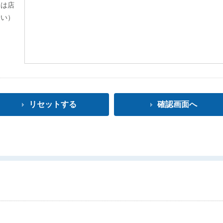
とは店
さい）
リセットする
確認画面へ