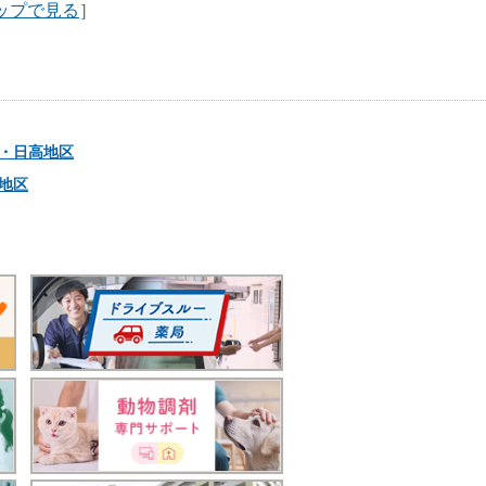
ップで見る
］
・日高地区
地区