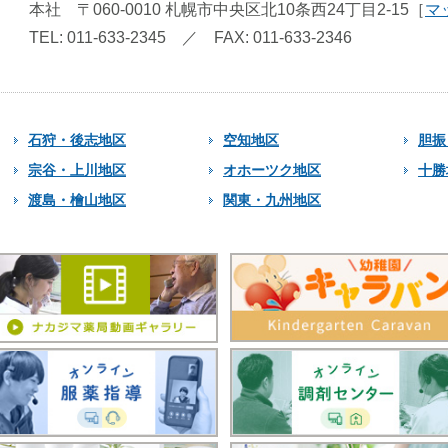
本社
〒060-0010
札幌市中央区北10条西24丁目2-15
［
マ
TEL: 011-633-2345
／
FAX: 011-633-2346
石狩・後志地区
空知地区
胆振
宗谷・上川地区
オホーツク地区
十勝
渡島・檜山地区
関東・九州地区