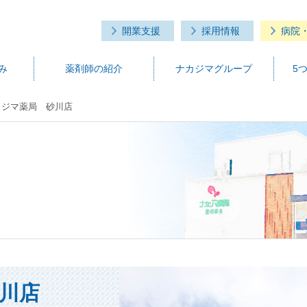
開業支援
採用情報
病院
み
薬剤師の紹介
ナカジマグループ
5
カジマ薬局 砂川店
川店