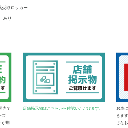
薬受取ロッカー
ーあり
局内で
店舗掲示物はこちらから確認いただけます。
お車
ーズ
きま
トが期
さな