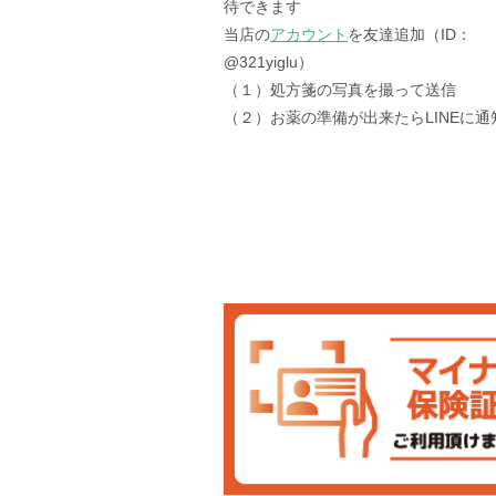
待できます
当店の
アカウント
を友達追加（ID：
@321yiglu）
（１）処方箋の写真を撮って送信
（２）お薬の準備が出来たらLINEに通