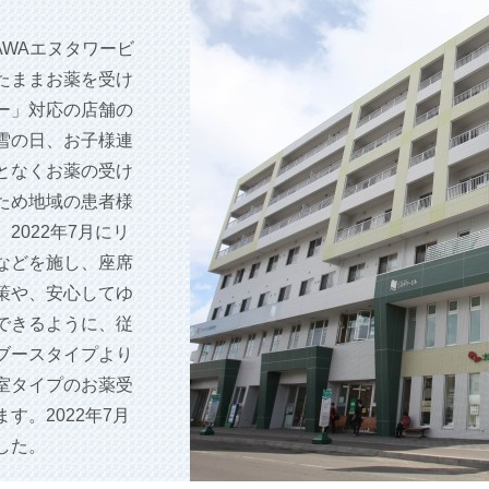
AWAエヌタワービ
たままお薬を受け
ー」対応の店舗の
雪の日、お子様連
となくお薬の受け
ため地域の患者様
2022年7月にリ
などを施し、座席
策や、安心してゆ
できるように、従
ブースタイプより
室タイプのお薬受
す。2022年7月
した。