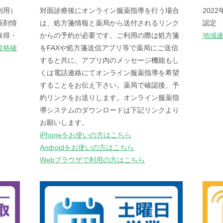
利用）
対面診療後にオンライン服薬指導を行う場合
202
薬剤情
は、処方箋情報と薬局から送付されるリンク
認定
取得・
からの予約が必要です。ご利用の際は処方箋
地域
資格確
をFAXや処方箋送信アプリ等で薬局にご送信
すると共に、アプリ内のメッセージ機能もし
くは電話連絡にてオンライン服薬指導を希望
することをお伝え下さい。薬局で確認後、予
約リンクをお送りします。オンライン服薬指
導システムのダウンロードは下記リンクより
お願いします。
iPhoneをお使いの方はこちら
Androidをお使いの方はこちら
Webブラウザで利用の方はこちら