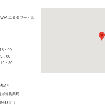
GAWA エヌタワービル
8：00
3：00
12：30
決済可
地域連携薬局
険証利用）