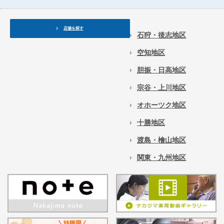
店舗を探す
石狩・後志地区
空知地区
胆振・日高地区
宗谷・上川地区
オホーツク地区
十勝地区
渡島・檜山地区
関東・九州地区