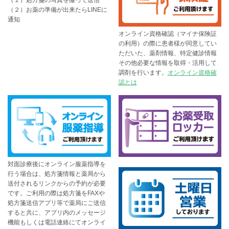
（１）処方箋の写真を撮って送信
（２）お薬の準備が出来たらLINEに
通知
オンライン資格確認（マイナ保険証
の利用）の際に患者様が同意してい
ただいた、薬剤情報、特定健診情報
その他必要な情報を取得・活用して
調剤を行います。
オンライン資格確
認とは
対面診療後にオンライン服薬指導を
行う場合は、処方箋情報と薬局から
送付されるリンクからの予約が必要
です。ご利用の際は処方箋をFAXや
処方箋送信アプリ等で薬局にご送信
すると共に、アプリ内のメッセージ
機能もしくは電話連絡にてオンライ