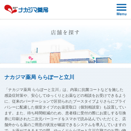
店舗を探す
ナカジマ薬局 ららぽーと立川
「ナカジマ薬局 ららぽーと立川」は、内装に抗菌コートなどを施した
感染症対策や、安心してゆっくりとお薬などの相談をお受けできるよう
に、従来のパーテーションで区切られたブースタイプよりさらにプライ
バシーに配慮した個室タイプのお薬受取口（個別相談室）も設置してい
ます。また、待ち時間軽減のため、患者様に受付の際にお渡しする引換
券に印刷された二次元バーコードをスマホで読み込んでいただくと、店
舗外からも薬のご用意の状況が確認できるシステムを導入していますの
で、お薬ができるまでの間、ゆっくりららぽーと立川立飛でのお買い物