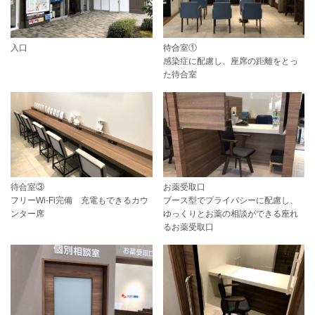
入口
待合室①
感染症に配慮し、座席の距離をとっ
た待合室
待合室③
お薬受取口
フリーWi-Fi完備 充電もできるカウ
ブース型でプライバシーに配慮し、
ンター席
ゆっくりとお薬の相談ができる座れ
るお薬受取口