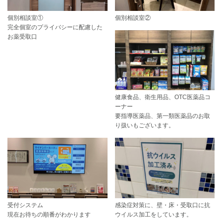
個別相談室①
個別相談室②
完全個室のプライバシーに配慮した
お薬受取口
健康食品、衛生用品、OTC医薬品コ
ーナー
要指導医薬品、第一類医薬品のお取
り扱いもございます。
受付システム
感染症対策に、壁・床・受取口に抗
現在お待ちの順番がわかります
ウイルス加工をしています。