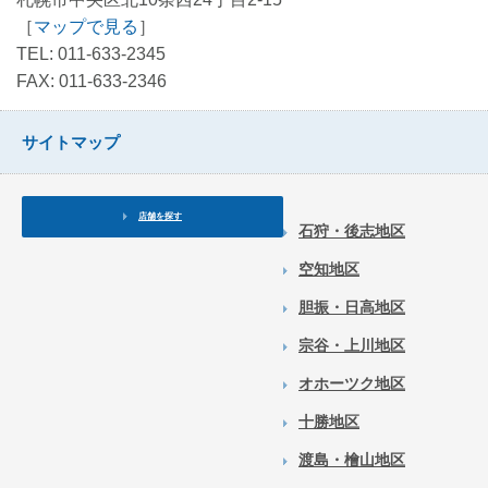
［
マップで見る
］
TEL: 011-633-2345
FAX: 011-633-2346
サイトマップ
店舗を探す
石狩・後志地区
空知地区
胆振・日高地区
宗谷・上川地区
オホーツク地区
十勝地区
渡島・檜山地区