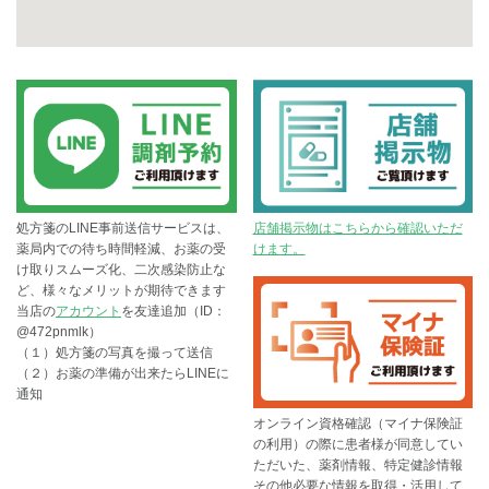
処方箋のLINE事前送信サービスは、
店舗掲示物はこちらから確認いただ
薬局内での待ち時間軽減、お薬の受
けます。
け取りスムーズ化、二次感染防止な
ど、様々なメリットが期待できます
当店の
アカウント
を友達追加（ID：
@472pnmlk）
（１）処方箋の写真を撮って送信
（２）お薬の準備が出来たらLINEに
通知
オンライン資格確認（マイナ保険証
の利用）の際に患者様が同意してい
ただいた、薬剤情報、特定健診情報
その他必要な情報を取得・活用して