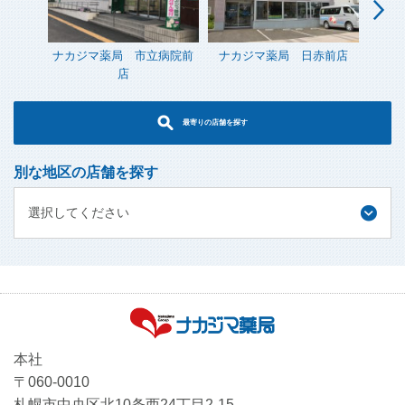
ナカジマ薬局 市立病院前
ナカジマ薬局 日赤前店
ナ
店
最寄りの店舗を探す
別な地区の店舗を探す
選択してください
本社
〒060-0010
札幌市中央区北10条西24丁目2-15