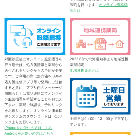
調剤を行います。
オンライン資格確
認とは
対面診療後にオンライン服薬指導を
2023.8付で北海道知事より地域連携
行う場合は、処方箋情報と薬局から
薬局認定
送付されるリンクからの予約が必要
地域連携薬局とは
です。ご利用の際は処方箋をFAXや
処方箋送信アプリ等で薬局にご送信
すると共に、アプリ内のメッセージ
機能もしくは電話連絡にてオンライ
ン服薬指導を希望することをお伝え
下さい。薬局で確認後、予約リンク
をお送りします。オンライン服薬指
導システムのダウンロードは下記リ
土曜日は9：00～13：00まで営業し
ンクよりお願いします。
ています。
iPhoneをお使いの方はこちら
Androidをお使いの方はこちら