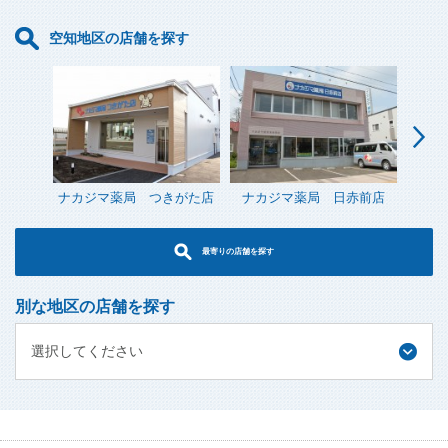
空知地区の店舗を探す
ナカジマ薬局 つきがた店
ナカジマ薬局 日赤前店
ナ
最寄りの店舗を探す
別な地区の店舗を探す
選択してください