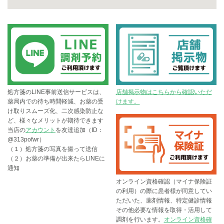
処方箋のLINE事前送信サービスは、
店舗掲示物はこちらから確認いただ
薬局内での待ち時間軽減、お薬の受
けます。
け取りスムーズ化、二次感染防止な
ど、様々なメリットが期待できます
当店の
アカウント
を友達追加（ID：
@313pofwr）
（１）処方箋の写真を撮って送信
（２）お薬の準備が出来たらLINEに
通知
オンライン資格確認（マイナ保険証
の利用）の際に患者様が同意してい
ただいた、薬剤情報、特定健診情報
その他必要な情報を取得・活用して
調剤を行います。
オンライン資格確