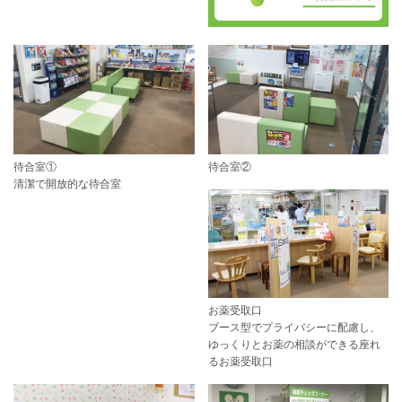
待合室①
待合室②
清潔で開放的な待合室
お薬受取口
ブース型でプライバシーに配慮し、
ゆっくりとお薬の相談ができる座れ
るお薬受取口