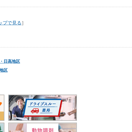
ップで見る
］
・日高地区
地区