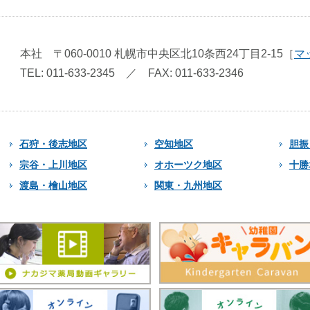
本社
〒060-0010
札幌市中央区北10条西24丁目2-15
［
マ
TEL: 011-633-2345
／
FAX: 011-633-2346
石狩・後志地区
空知地区
胆振
宗谷・上川地区
オホーツク地区
十勝
渡島・檜山地区
関東・九州地区