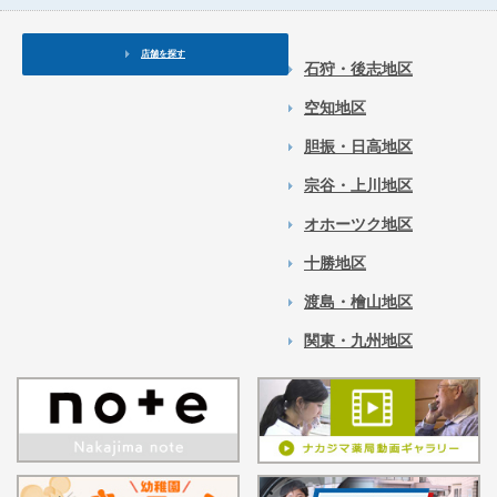
店舗を探す
石狩・後志地区
空知地区
胆振・日高地区
宗谷・上川地区
オホーツク地区
十勝地区
渡島・檜山地区
関東・九州地区