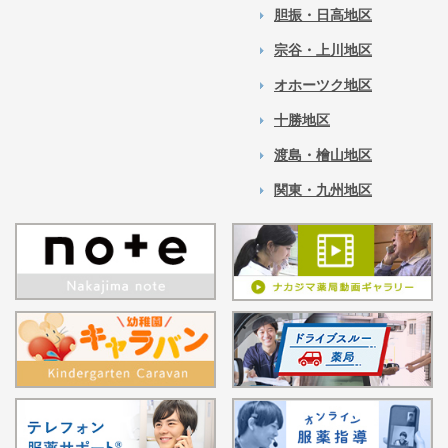
胆振・日高地区
宗谷・上川地区
オホーツク地区
十勝地区
渡島・檜山地区
関東・九州地区