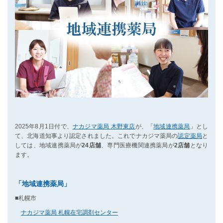
2025年8月1日付で、
ナカジマ薬局 木野東店
が、「
地域連携薬局
」とし
て、北海道知事より認定されました。これでナカジマ薬局の
認定薬局
と
しては、地域連携薬局が
24店舗
、専門医療機関連携薬局が
2店舗
となり
ます。
「地域連携薬局」
■札幌市
ナカジマ薬局 札幌在宅調剤センター