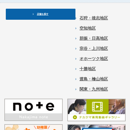
店舗を探す
石狩・後志地区
空知地区
胆振・日高地区
宗谷・上川地区
オホーツク地区
十勝地区
渡島・檜山地区
関東・九州地区