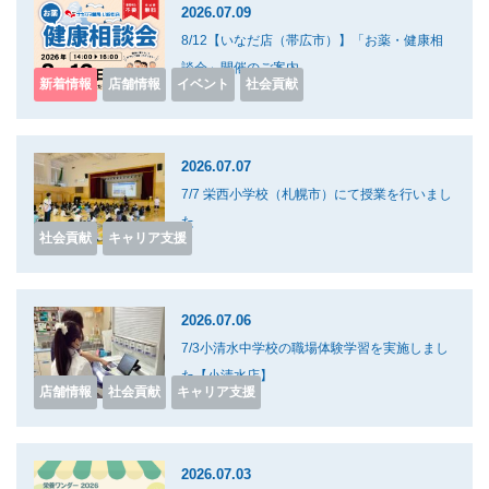
2026.07.09
8/12【いなだ店（帯広市）】「お薬・健康相
談会」開催のご案内
新着情報
店舗情報
イベント
社会貢献
2026.07.07
7/7 栄西小学校（札幌市）にて授業を行いまし
た
社会貢献
キャリア支援
2026.07.06
7/3小清水中学校の職場体験学習を実施しまし
た【小清水店】
店舗情報
社会貢献
キャリア支援
2026.07.03