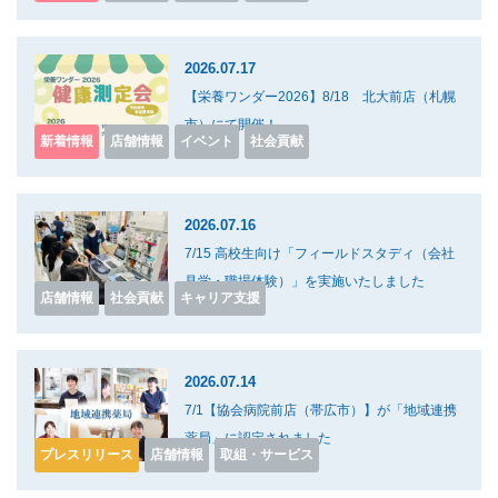
2026.07.17
【栄養ワンダー2026】8/18 北大前店（札幌
市）にて開催！
新着情報
店舗情報
イベント
社会貢献
2026.07.16
7/15 高校生向け「フィールドスタディ（会社
見学・職場体験）」を実施いたしました
店舗情報
社会貢献
キャリア支援
2026.07.14
7/1【協会病院前店（帯広市）】が「地域連携
薬局」に認定されました
プレスリリース
店舗情報
取組・サービス