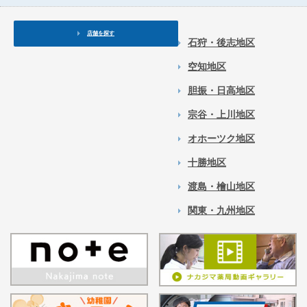
店舗を探す
石狩・後志地区
空知地区
胆振・日高地区
宗谷・上川地区
オホーツク地区
十勝地区
渡島・檜山地区
関東・九州地区