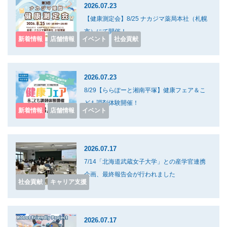
2026.07.23
【健康測定会】8/25 ナカジマ薬局本社（札幌
市）にて開催！
新着情報
店舗情報
イベント
社会貢献
2026.07.23
8/29【ららぽーと湘南平塚】健康フェア＆こ
ども調剤体験開催！
新着情報
店舗情報
イベント
2026.07.17
7/14「北海道武蔵女子大学」との産学官連携
企画、最終報告会が行われました
社会貢献
キャリア支援
2026.07.17