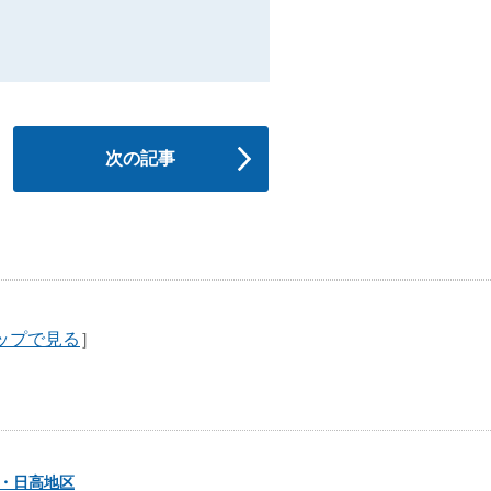
次の記事
ップで見る
］
・日高地区