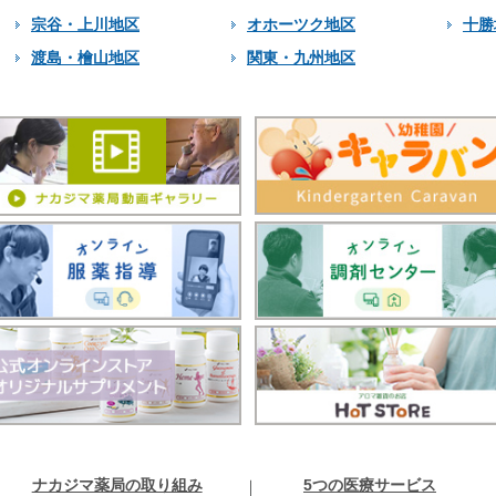
宗谷・上川地区
オホーツク地区
十勝
渡島・檜山地区
関東・九州地区
ナカジマ薬局の取り組み
5つの医療サービス