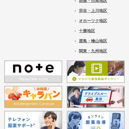
胆振・日高地区
宗谷・上川地区
オホーツク地区
十勝地区
渡島・檜山地区
関東・九州地区