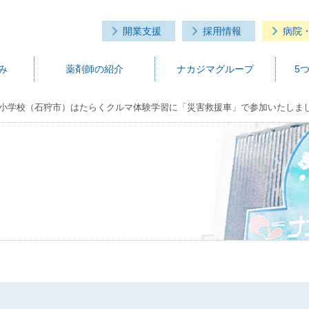
開業支援
採用情報
病院
み
薬剤師の紹介
ナカジマグループ
5
苑台小学校（石狩市）はたらくクルマ体験学習に「災害救援車」で参加いたしま