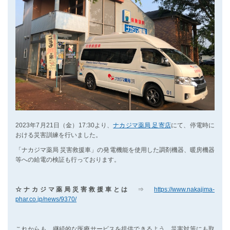
2023年7月21日（金）17:30より、
ナカジマ薬局 足寄店
にて、停電時に
おける災害訓練を行いました。
「ナカジマ薬局 災害救援車」の発電機能を使用した調剤機器、暖房機器
等への給電の検証も行っております。
☆ナカジマ薬局災害救援車とは
⇒
https://www.nakajima-
phar.co.jp/news/9370/
これからも、継続的な医療サービスを提供できるよう、災害対策にも取