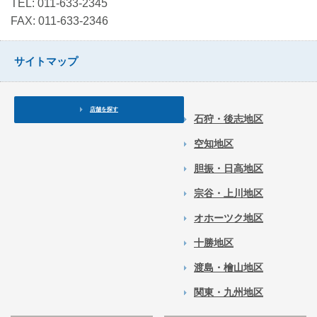
TEL: 011-633-2345
FAX: 011-633-2346
サイトマップ
店舗を探す
石狩・後志地区
空知地区
胆振・日高地区
宗谷・上川地区
オホーツク地区
十勝地区
渡島・檜山地区
関東・九州地区