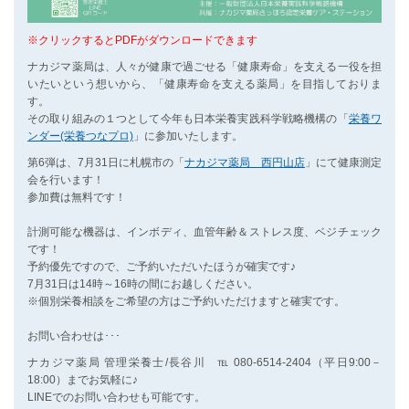
※クリックするとPDFがダウンロードできます
ナカジマ薬局は、人々が健康で過ごせる「健康寿命」を支える一役を担
いたいという想いから、「健康寿命を支える薬局」を目指しておりま
す。
その取り組みの１つとして今年も日本栄養実践科学戦略機構の「
栄養ワ
ンダー(栄養つなプロ)
」に参加いたします。
第6弾は、7月31日に札幌市の「
ナカジマ薬局 西円山店
」にて健康測定
会を行います！
参加費は無料です！
計測可能な機器は、インボディ、血管年齢＆ストレス度、ベジチェック
です！
予約優先ですので、ご予約いただいたほうが確実です♪
7月31日は14時～16時の間にお越しください。
※個別栄養相談をご希望の方はご予約いただけますと確実です。
お問い合わせは･･･
ナカジマ薬局 管理栄養士/長谷川 ℡ 080-6514-2404（平日9:00－
18:00）までお気軽に♪
LINEでのお問い合わせも可能です。