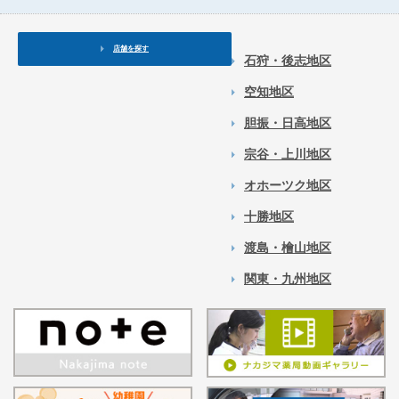
店舗を探す
石狩・後志地区
空知地区
胆振・日高地区
宗谷・上川地区
オホーツク地区
十勝地区
渡島・檜山地区
関東・九州地区