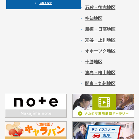
店舗を探す
石狩・後志地区
空知地区
胆振・日高地区
宗谷・上川地区
オホーツク地区
十勝地区
渡島・檜山地区
関東・九州地区