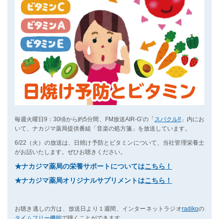
毎週火曜日9：30頃から約5分間、FM放送AIR-G’の「
スパクル!!
」内にお
いて、ナカジマ薬局提供番組「音楽の処方箋」を放送しています。
6/22（火）の放送は、日焼け予防とビタミンについて、当社管理栄養士
がお話いたします。ぜひお聴きください。
★ナカジマ薬局の栄養サポートについては
こちら！
★ナカジマ薬局オリジナルサプリメントは
こちら！
お聴き逃しの方は、放送日より１週間、インターネットラジオ
radiko
の
タイムフリー機能
で聴くことができます。