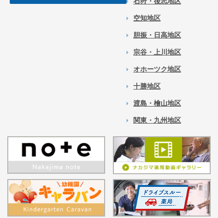
石狩・後志地区
空知地区
胆振・日高地区
宗谷・上川地区
オホーツク地区
十勝地区
渡島・檜山地区
関東・九州地区