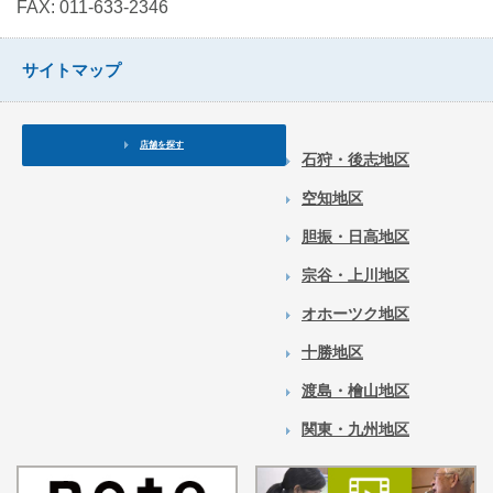
FAX: 011-633-2346
サイトマップ
店舗を探す
石狩・後志地区
空知地区
胆振・日高地区
宗谷・上川地区
オホーツク地区
十勝地区
渡島・檜山地区
関東・九州地区