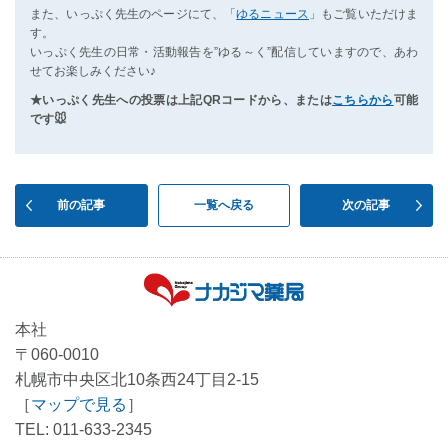
また、いっぷく先生のページにて、「
ゆるニュース
」もご覧いただけま
す。
いっぷく先生の日常・活動報告を”ゆる～く”配信していますので、あわ
せてお楽しみください♪
★いっぷく先生への投票は上記QRコードから、
または
こちらから
可能
です🐭
前の記事
一覧へ戻る
次の記事
本社
〒060-0010
札幌市中央区北10条西24丁目2-15
［
マップで見る
］
TEL: 011-633-2345