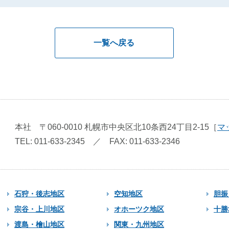
一覧へ戻る
本社
〒060-0010
札幌市中央区北10条西24丁目2-15
［
マ
TEL: 011-633-2345
／
FAX: 011-633-2346
石狩・後志地区
空知地区
胆振
宗谷・上川地区
オホーツク地区
十勝
渡島・檜山地区
関東・九州地区