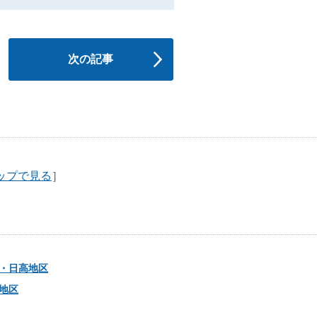
次の記事
ップで見る
］
・日高地区
地区