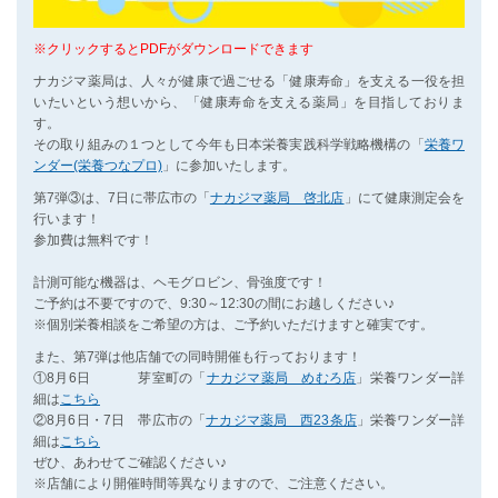
※クリックするとPDFがダウンロードできます
ナカジマ薬局は、人々が健康で過ごせる「健康寿命」を支える一役を担
いたいという想いから、「健康寿命を支える薬局」を目指しておりま
す。
その取り組みの１つとして今年も日本栄養実践科学戦略機構の「
栄養ワ
ンダー(栄養つなプロ)
」に参加いたします。
第7弾③は、7日に帯広市の「
ナカジマ薬局 啓北店
」にて健康測定会を
行います！
参加費は無料です！
計測可能な機器は、ヘモグロビン、骨強度です！
ご予約は不要ですので、9:30～12:30の間にお越しください♪
※個別栄養相談をご希望の方は、ご予約いただけますと確実です。
また、第7弾は他店舗での同時開催も行っております！
①8月6日 芽室町の「
ナカジマ薬局 めむろ店
」栄養ワンダー詳
細は
こちら
②8月6日・7日 帯広市の「
ナカジマ薬局 西23条店
」栄養ワンダー詳
細は
こちら
ぜひ、あわせてご確認ください♪
※店舗により開催時間等異なりますので、ご注意ください。