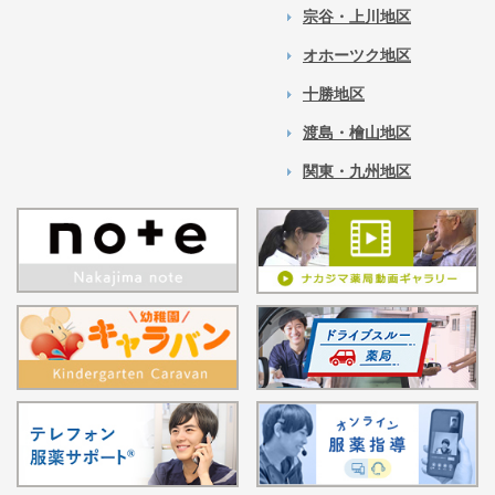
宗谷・上川地区
オホーツク地区
十勝地区
渡島・檜山地区
関東・九州地区