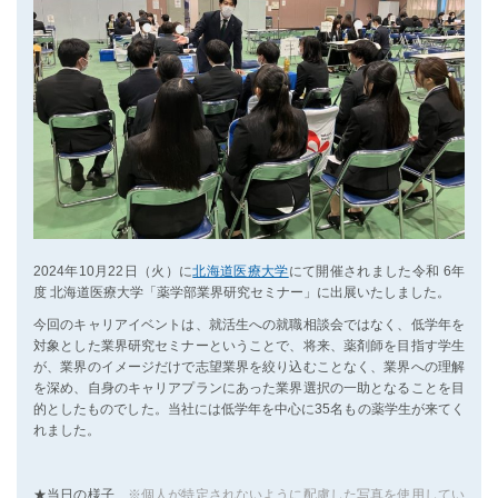
2024年10月22日（火）に
北海道医療大学
にて開催されました令和 6年
度 北海道医療大学「薬学部業界研究セミナー」に出展いたしました。
今回のキャリアイベントは、就活生への就職相談会ではなく、低学年を
対象とした業界研究セミナーということで、将来、薬剤師を目指す学生
が、業界のイメージだけで志望業界を絞り込むことなく、業界への理解
を深め、自身のキャリアプランにあった業界選択の一助となることを目
的としたものでした。当社には低学年を中心に35名もの薬学生が来てく
れました。
★当日の様子
※個人が特定されないように配慮した写真を使用してい