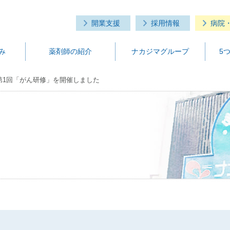
開業支援
採用情報
病院
み
薬剤師の紹介
ナカジマグループ
5
度 第1回「がん研修」を開催しました