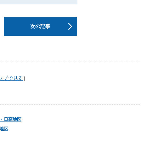
次の記事
ップで見る
］
・日高地区
地区