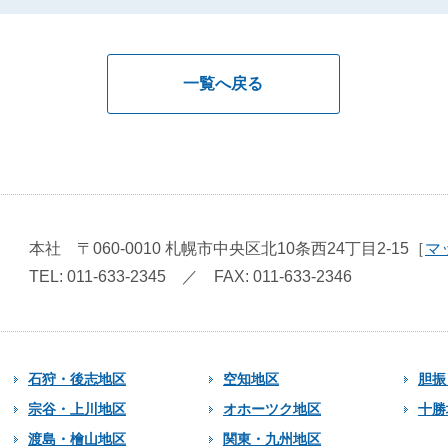
一覧へ戻る
本社
〒060-0010
札幌市中央区北10条西24丁目2-15
［
マ
TEL: 011-633-2345
／
FAX: 011-633-2346
石狩・後志地区
空知地区
胆振
宗谷・上川地区
オホーツク地区
十勝
渡島・檜山地区
関東・九州地区