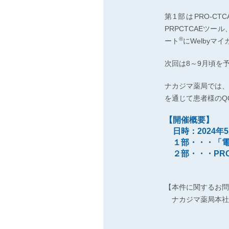
第1部はPRO-C
PRPCTCAEツ
®
ート
にWelby
次回は8～9月頃を
ナカジマ薬局では、
を通じて患者様のQ
【開催概要】
日時：2024年5
１部・・・「電
２部・・・PRO
【本件に関するお問
ナカジマ薬局本社 薬局