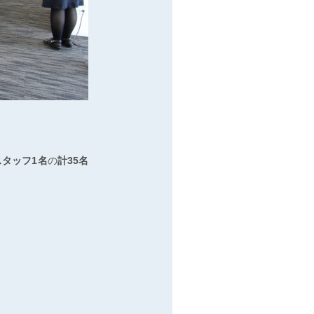
スタッフ1名
の
計35名