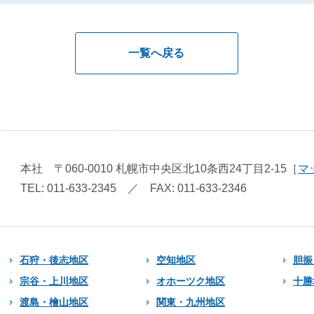
一覧へ戻る
本社
〒060-0010
札幌市中央区北10条西24丁目2-15
［
マ
TEL: 011-633-2345
／
FAX: 011-633-2346
石狩・後志地区
空知地区
胆振
宗谷・上川地区
オホーツク地区
十勝
渡島・檜山地区
関東・九州地区