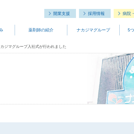
開業支援
採用情報
病院
み
薬剤師の紹介
ナカジマグループ
5
度ナカジマグループ入社式が行われました