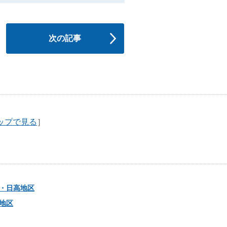
次の記事
ップで見る
］
・日高地区
地区