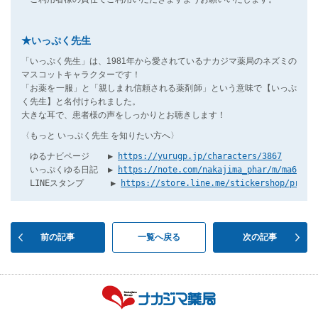
★いっぷく先生
「いっぷく先生」は、1981年から愛されているナカジマ薬局のネズミの
マスコットキャラクターです！
「お薬を一服」と「親しまれ信頼される薬剤師」という意味で【いっぷ
く先生】と名付けられました。
大きな耳で、患者様の声をしっかりとお聴きします！
〈もっと いっぷく先生 を知りたい方へ〉
　ゆるナビページ　  ▶ 
https://yurugp.jp/characters/3867
　いっぷくゆる日記  ▶ 
https://note.com/nakajima_phar/m/ma63893
　LINEスタンプ　 　 ▶ 
https://store.line.me/stickershop/produ
前の記事
一覧へ戻る
次の記事