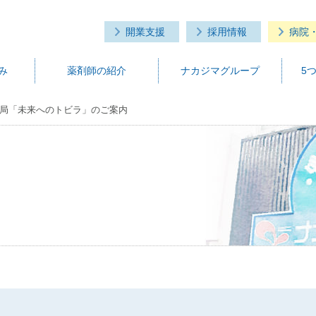
開業支援
採用情報
病院
み
薬剤師の紹介
ナカジマグループ
5
局「未来へのトビラ」のご案内