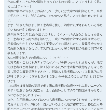
ために働くことに強い情熱を持っているのを感じ、とてもうれしく思い
ました[:ラッキー:]
実際に学生の皆さんとお会いして、少しだけ先輩の薬剤師として、当社
で学んだことや、皆さんが知りたいかなと思うことをお知らせいたしま
す。
まず、皆さん方はより深く患者様と接し、治療にたずさわりたいと感じ
ているのが良く伝わりました！
調剤薬局では単に薬を渡すだけというイメージがあるかもしれません
が、患者様から副作用を訊いたり、現在の治療に対する効果や飲み方、
患者様のかかえている悩みや不安などをお聞きしたり、疑義照会をかけ
て薬剤を変更するなどして実際にはかなり深く患者様の治療に関与する
事もあります。
次に転勤や地方での勤務についてですが・・・
地方で働くことにネガティブなイメージを持つかもしれませんが、地方
では患者様と都市部より深く関われるために患者様の状態をより深く把
握し適切な服薬指導をできたり、問題ある患者様については具体的に受
診時にドクターに何を相談すれば良いかを伝えることができます[:ぴか
ぴか:]
この経験は都市部の薬局で働く際に患者様の治療やそれ以外のニーズを
素早く理解するのに役立ち、より薬剤師としての専門知識を活かせるよ
うになるかもしれません。
また、在宅医療についてはいつも患者様にあたたかくむかえていただい
ております[:ポッ:]特に今、自分がいるような地方都市では、移動にも時
間がかからないため都市部にはないコミュニケーションをとることがで