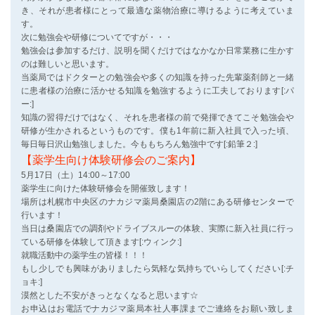
き、それが患者様にとって最適な薬物治療に導けるように考えていま
す。
次に勉強会や研修についてですが・・・
勉強会は参加するだけ、説明を聞くだけではなかなか日常業務に生かす
のは難しいと思います。
当薬局ではドクターとの勉強会や多くの知識を持った先輩薬剤師と一緒
に患者様の治療に活かせる知識を勉強するように工夫しております[:パ
ー:]
知識の習得だけではなく、それを患者様の前で発揮できてこそ勉強会や
研修が生かされるというものです。僕も1年前に新入社員で入った頃、
毎日毎日沢山勉強しました。今ももちろん勉強中です[:鉛筆２:]
【薬学生向け体験研修会のご案内】
5月17日（土）14:00～17:00
薬学生に向けた体験研修会を開催致します！
場所は札幌市中央区のナカジマ薬局桑園店の2階にある研修センターで
行います！
当日は桑園店での調剤やドライブスルーの体験、実際に新入社員に行っ
ている研修を体験して頂きます[:ウィンク:]
就職活動中の薬学生の皆様！！！
もし少しでも興味がありましたら気軽な気持ちでいらしてください[:チ
ョキ:]
漠然とした不安がきっとなくなると思います☆
お申込はお電話でナカジマ薬局本社人事課までご連絡をお願い致しま