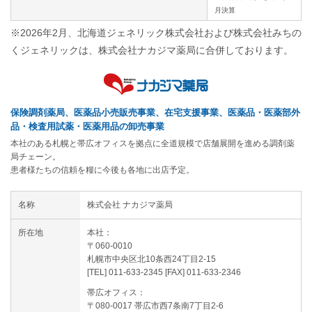
月決算
※2026年2月、北海道ジェネリック株式会社および株式会社みちの
くジェネリックは、株式会社ナカジマ薬局に合併しております。
保険調剤薬局、医薬品小売販売事業、在宅支援事業、医薬品・医薬部外
品・検査用試薬・医薬用品の卸売事業
本社のある札幌と帯広オフィスを拠点に全道規模で店舗展開を進める調剤薬
局チェーン。
患者様たちの信頼を糧に今後も各地に出店予定。
名称
株式会社 ナカジマ薬局
所在地
本社：
〒060-0010
札幌市中央区北10条西24丁目2-15
[TEL] 011-633-2345 [FAX] 011-633-2346
帯広オフィス：
〒080-0017 帯広市西7条南7丁目2-6