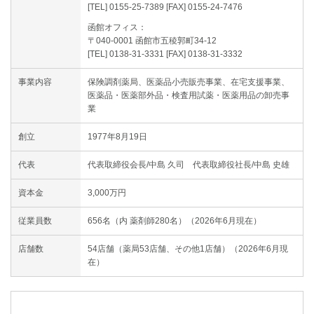
[TEL] 0155-25-7389 [FAX] 0155-24-7476
函館オフィス：
〒040-0001 函館市五稜郭町34-12
[TEL] 0138-31-3331 [FAX] 0138-31-3332
事業内容
保険調剤薬局、医薬品小売販売事業、在宅支援事業、
医薬品・医薬部外品・検査用試薬・医薬用品の卸売事
業
創立
1977年8月19日
代表
代表取締役会長/中島 久司 代表取締役社長/中島 史雄
資本金
3,000万円
従業員数
656名（内 薬剤師280名）（2026年6月現在）
店舗数
54店舗（薬局53店舗、その他1店舗）（2026年6月現
在）