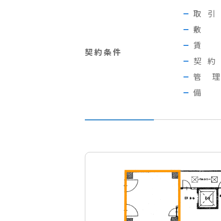
取
契約条件
契
管