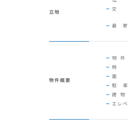
交
立地
最
物
物件概要
駐
建
エレ