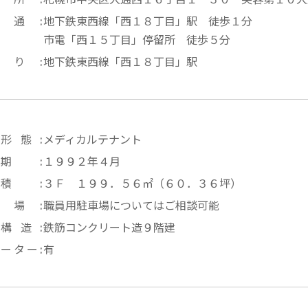
 通
地下鉄東西線「西１８丁目」駅 徒歩１分
市電「西１５丁目」停留所 徒歩５分
寄り
地下鉄東西線「西１８丁目」駅
件形態
メディカルテナント
時期
１９９２年４月
面積
３Ｆ １９９．５６㎡（６０．３６坪）
車場
職員用駐車場についてはご相談可能
物構造
鉄筋コンクリート造９階建
ベーター
有