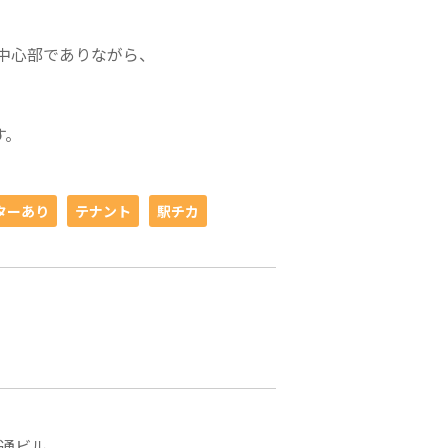
中心部でありながら、
す。
ターあり
テナント
駅チカ
通ビル