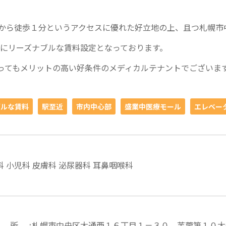
から徒歩１分というアクセスに優れた好立地の上、且つ札幌市
にリーズナブルな賃料設定となっております。
ってもメリットの高い好条件のメディカルテナントでございま
ブルな賃料
駅至近
市内中心部
盛業中医療モール
エレベー
科 小児科 皮膚科 泌尿器科 耳鼻咽喉科
 所
札幌市中央区大通西１６丁目１－３０ 芙蓉第１０大